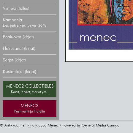
Viimeksi tulleet
Kampanja:
Erä, pohjoinen, luonto -30 %
Pääluokat (kirjat)
Hakusanat (kirjat)
Sarjat (kirjat)
Kustantajat (kirjat)
MENEC2 COLLECTIBLES
Kortit, lehdet, merkit ym...
MENEC3
Postikortit ja filatelia
© Antikvaarinen kirjakauppa Menec / Powered by
General Media Carnac