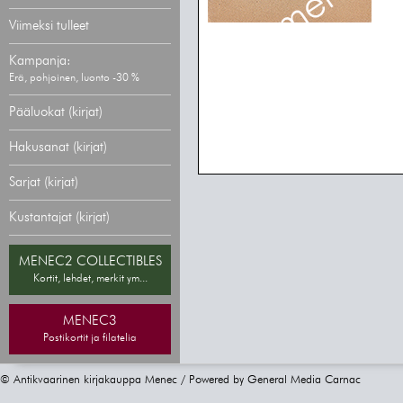
Viimeksi tulleet
Kampanja:
Erä, pohjoinen, luonto -30 %
Pääluokat (kirjat)
Hakusanat (kirjat)
Sarjat (kirjat)
Kustantajat (kirjat)
MENEC2 COLLECTIBLES
Kortit, lehdet, merkit ym...
MENEC3
Postikortit ja filatelia
© Antikvaarinen kirjakauppa Menec / Powered by
General Media Carnac