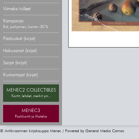
Viimeksi tulleet
Kampanja:
Erä, pohjoinen, luonto -30 %
Pääluokat (kirjat)
Hakusanat (kirjat)
Sarjat (kirjat)
Kustantajat (kirjat)
MENEC2 COLLECTIBLES
Kortit, lehdet, merkit ym...
MENEC3
Postikortit ja filatelia
© Antikvaarinen kirjakauppa Menec / Powered by
General Media Carnac