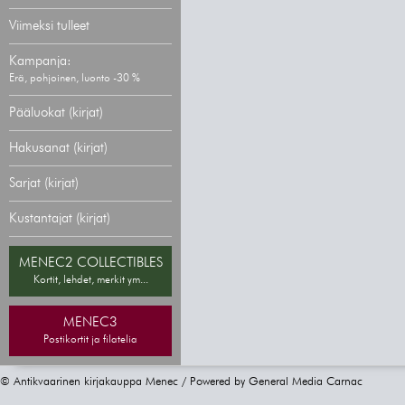
Viimeksi tulleet
Kampanja:
Erä, pohjoinen, luonto -30 %
Pääluokat (kirjat)
Hakusanat (kirjat)
Sarjat (kirjat)
Kustantajat (kirjat)
MENEC2 COLLECTIBLES
Kortit, lehdet, merkit ym...
MENEC3
Postikortit ja filatelia
© Antikvaarinen kirjakauppa Menec / Powered by
General Media Carnac