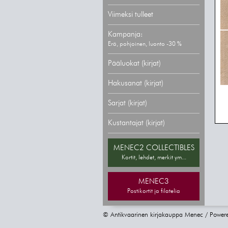
Viimeksi tulleet
Kampanja:
Erä, pohjoinen, luonto -30 %
Pääluokat (kirjat)
Hakusanat (kirjat)
Sarjat (kirjat)
Kustantajat (kirjat)
MENEC2 COLLECTIBLES
Kortit, lehdet, merkit ym...
MENEC3
Postikortit ja filatelia
© Antikvaarinen kirjakauppa Menec / Power