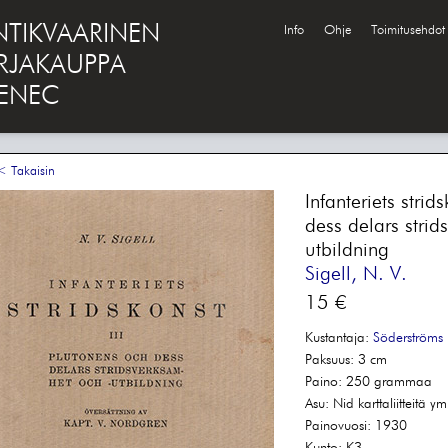
NTIKVAARINEN
Info
Ohje
Toimitusehdot
IRJAKAUPPA
ENEC
 Takaisin
Infanteriets strid
dess delars strid
utbildning
Sigell, N. V.
15 €
Kustantaja:
Söderströms
Paksuus:
3 cm
Paino:
250 grammaa
Asu:
Nid karttaliitteitä ym
Painovuosi:
1930