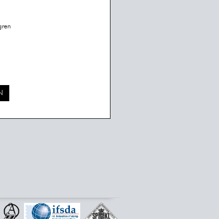
gren
N