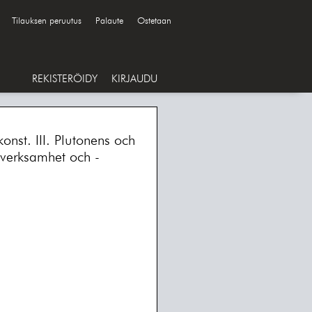
Tilauksen peruutus
Palaute
Ostetaan
REKISTERÖIDY
KIRJAUDU
skonst. III. Plutonens och
sverksamhet och -