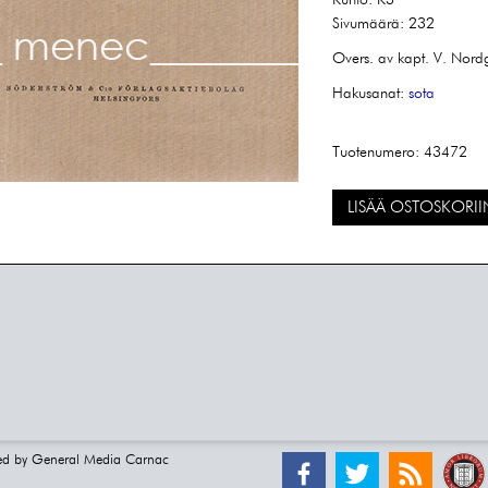
Kunto:
K3
Sivumäärä:
232
Overs. av kapt. V. Nord
Hakusanat:
sota
Tuotenumero:
43472
LISÄÄ OSTOSKORII
ed by
General Media Carnac