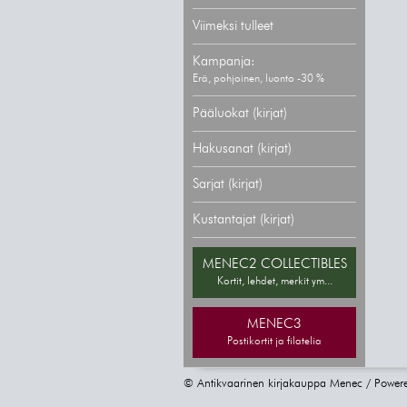
Viimeksi tulleet
Kampanja:
Erä, pohjoinen, luonto -30 %
Pääluokat (kirjat)
Hakusanat (kirjat)
Sarjat (kirjat)
Kustantajat (kirjat)
MENEC2 COLLECTIBLES
Kortit, lehdet, merkit ym...
MENEC3
Postikortit ja filatelia
© Antikvaarinen kirjakauppa Menec / Power