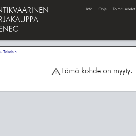
NTIKVAARINEN
Info
Ohje
Toimitusehdot
IRJAKAUPPA
ENEC
 Takaisin
Tämä kohde on myyty.