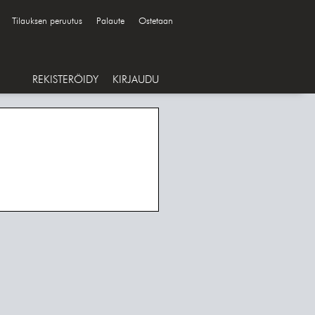
Tilauksen peruutus
Palaute
Ostetaan
REKISTERÖIDY
KIRJAUDU