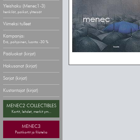
Yleishaku (Menec1-3)
henkilöt, paikat, yhteisöt
Viimeksi tulleet
Kampanja:
Erä, pohjoinen, luonto -30 %
Pääluokat (kirjat)
Hakusanat (kirjat)
Sarjat (kirjat)
Kustantajat (kirjat)
MENEC2 COLLECTIBLES
Kortit, lehdet, merkit ym...
MENEC3
Postikortit ja filatelia