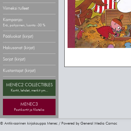
Viimeksi tulleet
Kampanja:
Erä, pohjoinen, luonto -30 %
Pääluokat (kirjat)
Hakusanat (kirjat)
Sarjat (kirjat)
Kustantajat (kirjat)
MENEC2 COLLECTIBLES
Kortit, lehdet, merkit ym...
MENEC3
Postikortit ja filatelia
© Antikvaarinen kirjakauppa Menec / Powered by
General Media Carnac