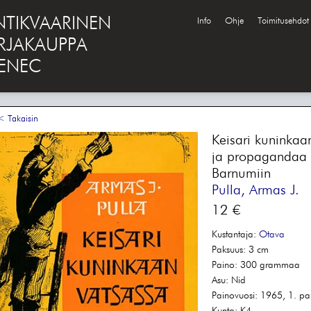
NTIKVAARINEN
Info
Ohje
Toimitusehdot
IRJAKAUPPA
ENEC
 Takaisin
Keisari kuninkaa
ja propagandaa 
Barnumiin
Pulla, Armas J.
12 €
Kustantaja:
Otava
Paksuus:
3 cm
Paino:
300 grammaa
Asu:
Nid
Painovuosi:
1965, 1. pa