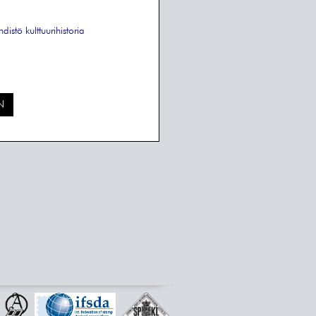
hdistö
kulttuurihistoria
N