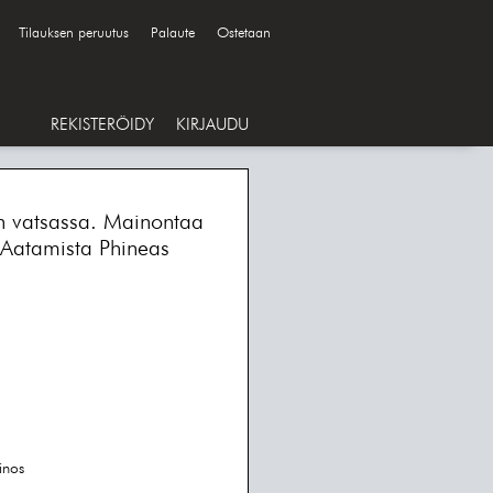
Tilauksen peruutus
Palaute
Ostetaan
REKISTERÖIDY
KIRJAUDU
n vatsassa. Mainontaa
Aatamista Phineas
inos