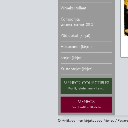
Viimeksi tulleet
Kampanja:
Liikenne, matkat -30 %
Pääluokat (kirjat)
Hakusanat (kirjat)
Sarjat (kirjat)
Kustantajat (kirjat)
MENEC2 COLLECTIBLES
Kortit, lehdet, merkit ym...
MENEC3
Postikortit ja filatelia
© Antikvaarinen kirjakauppa Menec / Power