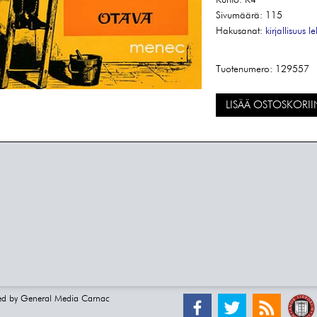
Kunto:
K4
Sivumäärä:
115
Hakusanat:
kirjallisuus
le
Tuotenumero:
129557
LISÄÄ OSTOSKORII
ed by
General Media Carnac