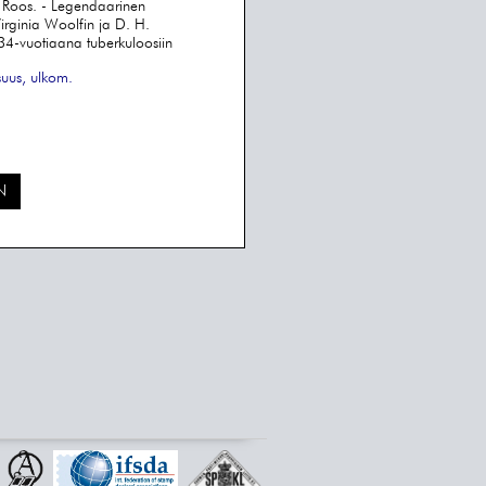
 Roos. - Legendaarinen
irginia Woolfin ja D. H.
34-vuotiaana tuberkuloosiin
suus, ulkom.
N