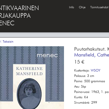
NTIKVAARINEN
Info
Ohje
Toimitusehdot
IRJAKAUPPA
ENEC
 Takaisin
Puutarhakutsut. 
Mansfield, Cathe
15 €
Kustantaja:
WSOY
Paksuus:
3 cm
Paino:
500 grammaa
Asu:
Skp
Painovuosi:
1963, 1. pa
Kunto:
K4
Sivumäärä:
299