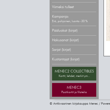
Viimeksi tulleet
Kampanja:
Erä, pohjoinen, luonto -30 %
Pääluokat (kirjat)
Hakusanat (kirjat)
Sarjat (kirjat)
Kustantajat (kirjat)
MENEC2 COLLECTIBLES
Kortit, lehdet, merkit ym...
MENEC3
Postikortit ja filatelia
© Antikvaarinen kirjakauppa Menec / Power