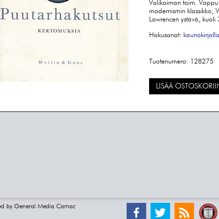
Valikoiman toim. Vappu
modernismin klassikko, V
Lawrencen ystävä, kuoli 
Hakusanat:
kaunokirjalli
Tuotenumero:
128275
LISÄÄ OSTOSKORII
ed by
General Media Carnac