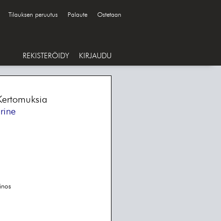
Tilauksen peruutus
Palaute
Ostetaan
REKISTERÖIDY
KIRJAUDU
Kertomuksia
rine
inos