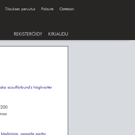
Tilauksen peruutus
Palaute
Ostetaan
REKISTERÖIDY
KIRJAUDU
nska scoutförbund's högkvarter
/200
inos
käsikirjoja, oppaita
partio