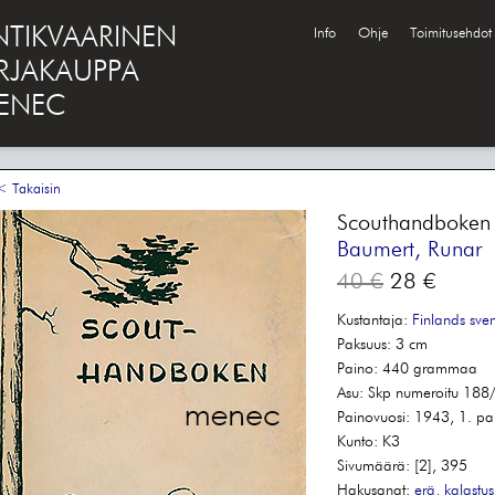
NTIKVAARINEN
Info
Ohje
Toimitusehdot
IRJAKAUPPA
ENEC
 Takaisin
Scouthandboken
Baumert, Runar
40 €
28 €
Kustantaja:
Finlands sve
Paksuus:
3 cm
Paino:
440 grammaa
Asu:
Skp numeroitu 188
Painovuosi:
1943, 1. pa
Kunto:
K3
Sivumäärä:
[2], 395
Hakusanat:
erä, kalastus