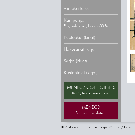
Viimeksi tulleet
Kampanja:
Erä, pohjoinen, luonto -30 %
Pääluokat (kirjat)
Hakusanat (kirjat)
Sarjat (kirjat)
Kustantajat (kirjat)
MENEC2 COLLECTIBLES
Kortit, lehdet, merkit ym...
MENEC3
Postikortit ja filatelia
© Antikvaarinen kirjakauppa Menec / Power