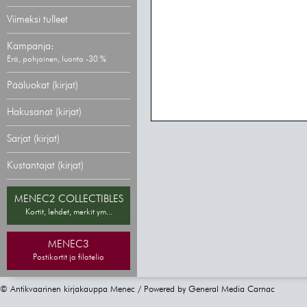
Viimeksi tulleet
Kampanja:
Erä, pohjoinen, luonto -30 %
Pääluokat (kirjat)
Hakusanat (kirjat)
Sarjat (kirjat)
Kustantajat (kirjat)
MENEC2 COLLECTIBLES
Kortit, lehdet, merkit ym...
MENEC3
Postikortit ja filatelia
© Antikvaarinen kirjakauppa Menec / Powered by
General Media Carnac