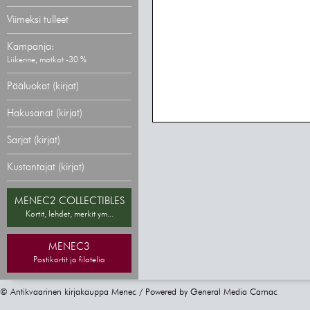
Viimeksi tulleet
Kampanja:
Liikenne, matkat -30 %
Pääluokat (kirjat)
Hakusanat (kirjat)
Sarjat (kirjat)
Kustantajat (kirjat)
MENEC2 COLLECTIBLES
Kortit, lehdet, merkit ym...
MENEC3
Postikortit ja filatelia
© Antikvaarinen kirjakauppa Menec / Powered by
General Media Carnac