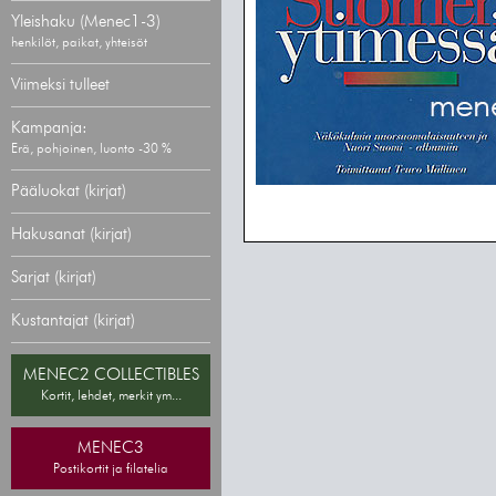
Yleishaku (Menec1-3)
henkilöt, paikat, yhteisöt
Viimeksi tulleet
Kampanja:
Erä, pohjoinen, luonto -30 %
Pääluokat (kirjat)
Hakusanat (kirjat)
Sarjat (kirjat)
Kustantajat (kirjat)
MENEC2 COLLECTIBLES
Kortit, lehdet, merkit ym...
MENEC3
Postikortit ja filatelia