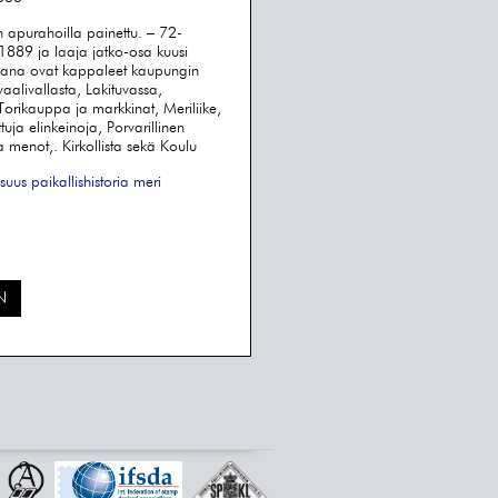
apurahoilla painettu. – 72-
 1889 ja laaja jatko-osa kuusi
ana ovat kappaleet kaupungin
 vaalivallasta, Lakituvassa,
Torikauppa ja markkinat, Meriliike,
ttuja elinkeinoja, Porvarillinen
 ja menot,. Kirkollista sekä Koulu
isuus
paikallishistoria
meri
N