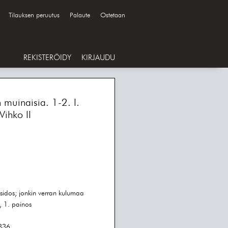
Tilauksen peruutus
Palaute
Ostetaan
REKISTERÖIDY
KIRJAUDU
muinaisia. 1-2. I.
ihko II
idos; jonkin verran kulumaa
 1. painos
-336