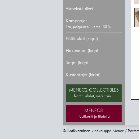
Viimeksi tulleet
Kampanja:
Erä, pohjoinen, luonto -30 %
Pääluokat (kirjat)
Hakusanat (kirjat)
Sarjat (kirjat)
Kustantajat (kirjat)
MENEC2 COLLECTIBLES
Kortit, lehdet, merkit ym...
MENEC3
Postikortit ja filatelia
© Antikvaarinen kirjakauppa Menec / Power