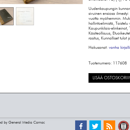
Uudenkaupungin kunnan 
sivuinen ensiosa ilmestyi
vuotta myöhemmin. Muk
hallintoelimistä, Taistelu
Kaupunkilais-elinkeinot, 
Käsiteollisuus, Etuoikeute
rasitus, Kunnalliset tulot
Hakusanat:
vanha kirjall
Tuotenumero:
117608
LISÄÄ OSTOSKORII
ed by
General Media Carnac