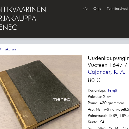
NTIKVAARINEN
Info
Ohje
Toimitusehdot
IRJAKAUPPA
ENEC
 Takaisin
Uudenkaupungin 
Vuoteen 1647 / V
Cajander, K. A.
80 €
Kustantaja:
Tekijä
Paksuus:
2 cm
Paino:
430 grammaa
Asu:
Ns hyvä nahkaselkäs
Painovuosi:
1889, 1895,
Kunto:
K4
Sivumäärä:
72, [4], 73