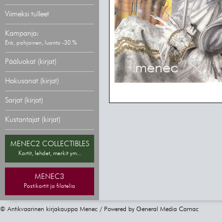
Viimeksi tulleet
Kampanja:
Erä, pohjoinen, luonto -30 %
Pääluokat (kirjat)
Hakusanat (kirjat)
Sarjat (kirjat)
Kustantajat (kirjat)
MENEC2 COLLECTIBLES
Kortit, lehdet, merkit ym...
MENEC3
Postikortit ja filatelia
© Antikvaarinen kirjakauppa Menec / Powered by
General Media Carnac