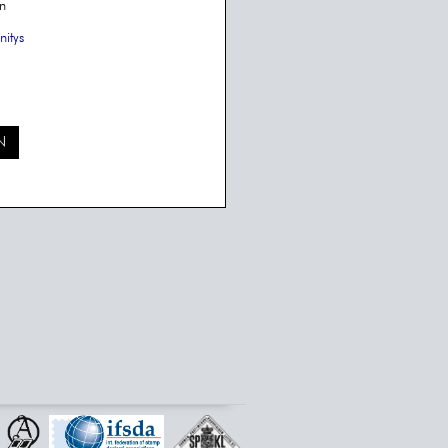
n
nitys
N