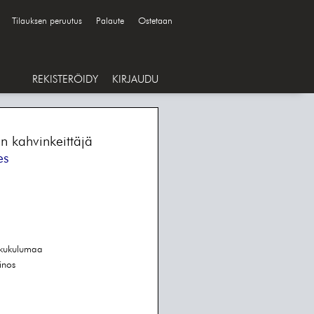
Tilauksen peruutus
Palaute
Ostetaan
REKISTERÖIDY
KIRJAUDU
in kahvinkeittäjä
es
ukukulumaa
inos