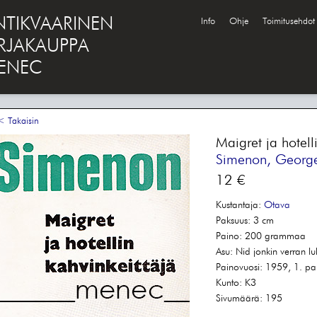
NTIKVAARINEN
Info
Ohje
Toimitusehdot
IRJAKAUPPA
ENEC
 Takaisin
Maigret ja hotell
Simenon, Georg
12 €
Kustantaja:
Otava
Paksuus:
3 cm
Paino:
200 grammaa
Asu:
Nid jonkin verran l
Painovuosi:
1959, 1. pa
Kunto:
K3
Sivumäärä:
195