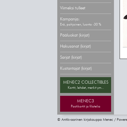
Viimeksi tulleet
Kampanja:
Erä, pohjoinen, luonto -30 %
Pääluokat (kirjat)
Hakusanat (kirjat)
Sarjat (kirjat)
Kustantajat (kirjat)
MENEC2 COLLECTIBLES
Kortit, lehdet, merkit ym...
MENEC3
Postikortit ja filatelia
© Antikvaarinen kirjakauppa Menec / Power