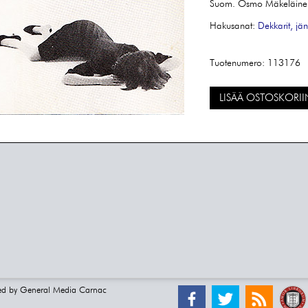
Suom. Osmo Mäkeläine
Hakusanat:
Dekkarit, jän
Tuotenumero:
113176
LISÄÄ OSTOSKORII
ed by
General Media Carnac