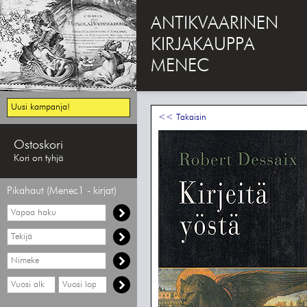
ANTIKVAARINEN
KIRJAKAUPPA
MENEC
Uusi kampanja!
<< Takaisin
Ostoskori
Kori on tyhjä
Pikahaut (Menec1 - kirjat)
Vapaa
haku
Hae
tekijää
Hae
nimekettä
Hae
Hae
vähimmäisvuosi
enimmäisvuosi