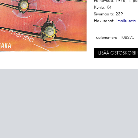
Painovuosi:
1976, 1. pa
Kunto:
K4
Sivumäärä:
239
Hakusanat:
ilmailu
sota
Tuotenumero:
108275
LISÄÄ OSTOSKORII