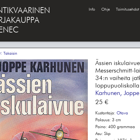
NTIKVAARINEN
Info
Ohje
Toimitusehdot
IRJAKAUPPA
ENEC
 Takaisin
Ässien iskulaiv
Messerschmitt-la
34:n vaiheita ja
loppupuoliskolla
Karhunen, Joppe
25 €
Kustantaja:
Otava
Paksuus:
3 cm
Paino:
400 grammaa
Asu:
Skp