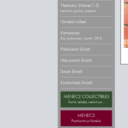
Yleishaku (Menec1-3)
henkilöt, paikat, yhteisöt
Viimeksi tulleet
Kampanja:
Erä, pohjoinen, luonto -30 %
Pääluokat (kirjat)
Hakusanat (kirjat)
Sarjat (kirjat)
Kustantajat (kirjat)
MENEC2 COLLECTIBLES
Kortit, lehdet, merkit ym...
MENEC3
Postikortit ja filatelia