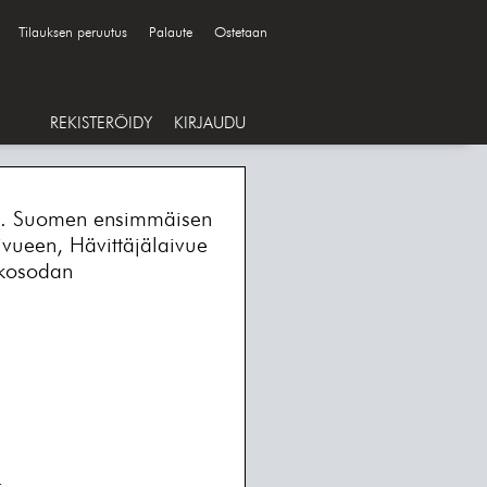
Tilauksen peruutus
Palaute
Ostetaan
REKISTERÖIDY
KIRJAUDU
ue. Suomen ensimmäisen
ivueen, Hävittäjälaivue
tkosodan