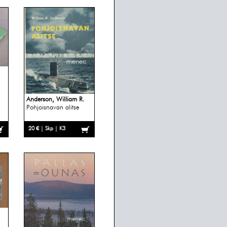
Anderson, William R.
Pohjoisnavan alitse
20 € | Skp | K3