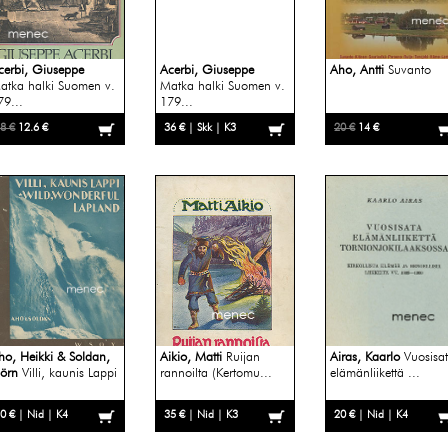
cerbi, Giuseppe
Acerbi, Giuseppe
Aho, Antti
Suvanto
atka halki Suomen v.
Matka halki Suomen v.
79...
179...
8 €
12.6 €
36 € | Skk | K3
20 €
14 €
ho, Heikki & Soldan,
Aikio, Matti
Ruijan
Airas, Kaarlo
Vuosisa
jörn
Villi, kaunis Lappi
rannoilta (Kertomu...
elämänliikettä ...
0 € | Nid | K4
35 € | Nid | K3
20 € | Nid | K4