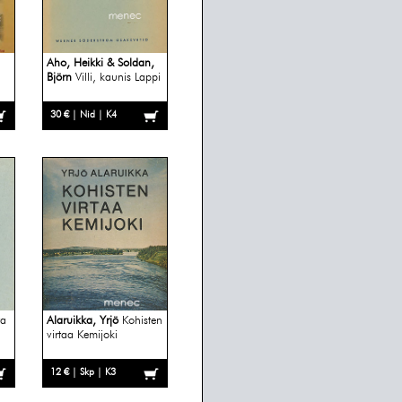
Aho, Heikki & Soldan,
Björn
Villi, kaunis Lappi
30 € | Nid | K4
ta
Alaruikka, Yrjö
Kohisten
virtaa Kemijoki
12 € | Skp | K3