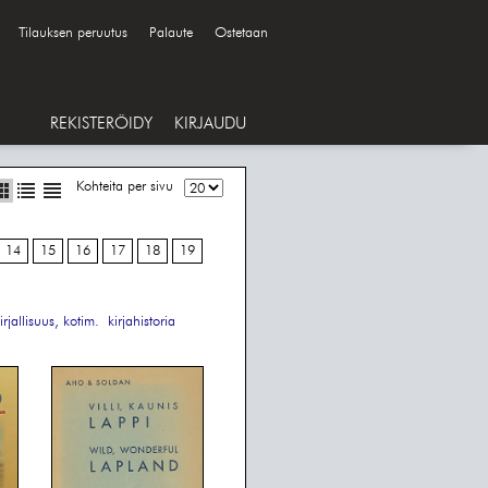
Tilauksen peruutus
Palaute
Ostetaan
REKISTERÖIDY
KIRJAUDU
Kohteita per sivu
14
15
16
17
18
19
rjallisuus, kotim.
kirjahistoria