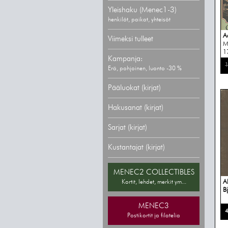
Yleishaku (Menec1-3)
henkilöt, paikat, yhteisöt
A
Viimeksi tulleet
M
1
Kampanja:
1
Erä, pohjoinen, luonto -30 %
Pääluokat (kirjat)
Hakusanat (kirjat)
Sarjat (kirjat)
Kustantajat (kirjat)
MENEC2 COLLECTIBLES
A
Kortit, lehdet, merkit ym...
B
MENEC3
4
Postikortit ja filatelia