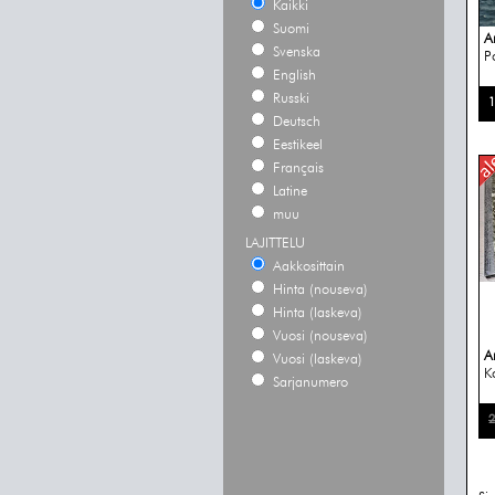
Kaikki
Suomi
A
Svenska
P
English
Russki
1
Deutsch
Eestikeel
Français
Latine
muu
LAJITTELU
Aakkosittain
Hinta (nouseva)
Hinta (laskeva)
Vuosi (nouseva)
A
Vuosi (laskeva)
Ko
Sarjanumero
2