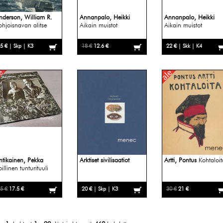
nderson, William R.
Annanpalo, Heikki
Annanpalo, Heikki
ohjoisnavan alitse
Aikain muistot
Aikain muistot
5 € | Skp | K3
18 €
12.6 €
22 € | Skk | K4
ntikainen, Pekka
Arktiset sivilisaatiot
Artti, Pontus
Kohtaloit
illinen tunturituuli
5 €
17.5 €
20 € | Skp | K3
30 €
21 €