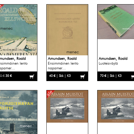
mundsen, Roald
Amundsen, Roald
Amundsen, Roald
nsimmäinen lento
Ensimmäinen lento
Luoteisväylä
apamer...
napamer...
0 €
35 €
40 € | Skk | K3
70 € | Skk | K3