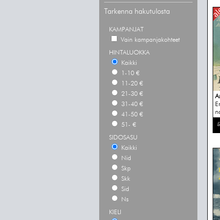
Tarkenna hakutulosta
KAMPANJAT
Vain kampanjakohteet
HINTALUOKKA
Kaikki
1-10 €
11-20 €
21-30 €
A
31-40 €
E
n
41-50 €
51- €
5
SIDOSASU
Kaikki
Nid
Skp
Skk
Sid
Ns
KIELI