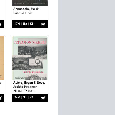
Annanpalo, Heikki
Pallas-Ounas
17 € | Skp | K3
a
Autere, Eugen & Liede,
Jaakko
Petsamon
nikkeli. Taistel...
24 € | Skk | K3