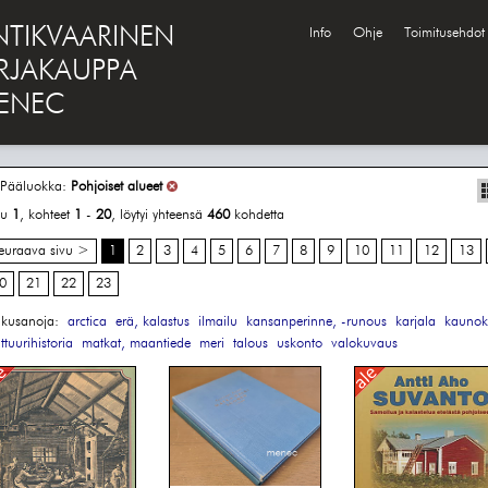
NTIKVAARINEN
Info
Ohje
Toimitusehdot
IRJAKAUPPA
ENEC
Pääluokka:
Pohjoiset alueet
vu
1
, kohteet
1
-
20
, löytyi yhteensä
460
kohdetta
euraava sivu >
1
2
3
4
5
6
7
8
9
10
11
12
13
0
21
22
23
kusanoja:
arctica
erä, kalastus
ilmailu
kansanperinne, -runous
karjala
kaunoki
ttuurihistoria
matkat, maantiede
meri
talous
uskonto
valokuvaus