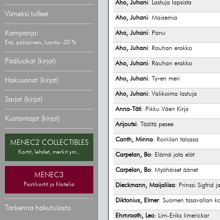
Aho, Juhani
: Lastuja lapsista
Viimeksi tulleet
Aho, Juhani
: Maisemia
Kampanja:
Aho, Juhani
: Panu
Erä, pohjoinen, luonto -30 %
Aho, Juhani
: Rauhan erakko
Pääluokat (kirjat)
Aho, Juhani
: Rauhan erakko
Aho, Juhani
: Tyven meri
Hakusanat (kirjat)
Aho, Juhani
: Valikoima lastuja
Sarjat (kirjat)
Anna-Täti
: Pikku Väen Kirja
Kustantajat (kirjat)
Arijoutsi
: Täältä pesee
Canth, Minna
: Roinilan talossa
MENEC2 COLLECTIBLES
Kortit, lehdet, merkit ym...
Carpelan, Bo
: Elämä jota elät
Carpelan, Bo
: Myöhäiset äänet
MENEC3
Postikortit ja filatelia
Dieckmann, Maijaliisa
: Prinssi Sigfrid 
Diktonius, Elmer
: Suomen tasavallan ka
Tarkenna hakutulosta
Ehrnrooth, Leo
: Lim-Eriks limerickar