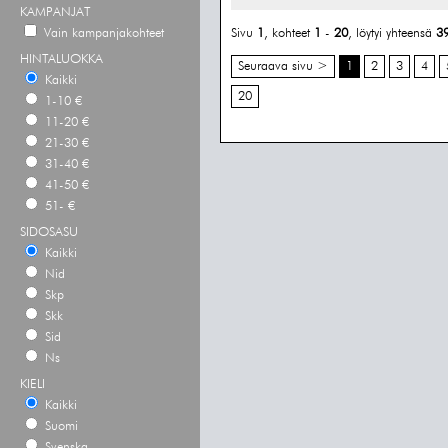
KAMPANJAT
Vain kampanjakohteet
Sivu
1
, kohteet
1
-
20
, löytyi yhteensä
3
HINTALUOKKA
Seuraava sivu >
1
2
3
4
Kaikki
20
1-10 €
11-20 €
21-30 €
31-40 €
41-50 €
51- €
SIDOSASU
Kaikki
Nid
Skp
Skk
Sid
Ns
KIELI
Kaikki
Suomi
Svenska