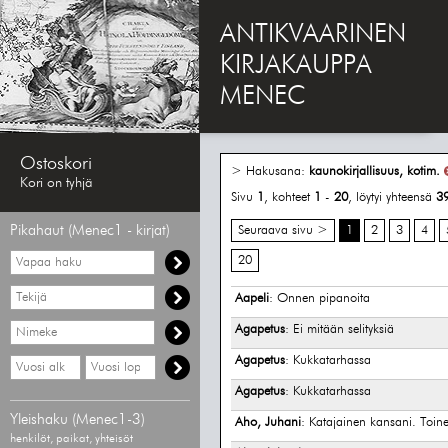
ANTIKVAARINEN
KIRJAKAUPPA
MENEC
Ostoskori
> Hakusana:
kaunokirjallisuus, kotim.
Kori on tyhjä
Sivu
1
, kohteet
1
-
20
, löytyi yhteensä
3
Pikahaut (Menec1 - kirjat)
Seuraava sivu >
1
2
3
4
Vapaa
20
haku
Hae
Aapeli
: Onnen pipanoita
tekijää
Hae
Agapetus
: Ei mitään selityksiä
nimekettä
Agapetus
: Kukkatarhassa
Hae
Hae
vähimmäisvuosi
enimmäisvuosi
Agapetus
: Kukkatarhassa
Yleishaku (Menec1-3)
Aho, Juhani
: Katajainen kansani. Toine
henkilöt, paikat, yhteisöt