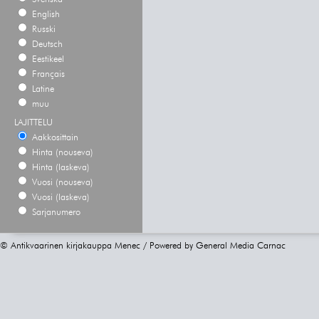
English
Russki
Deutsch
Eestikeel
Français
Latine
muu
LAJITTELU
Aakkosittain
Hinta (nouseva)
Hinta (laskeva)
Vuosi (nouseva)
Vuosi (laskeva)
Sarjanumero
© Antikvaarinen kirjakauppa Menec / Powered by
General Media Carnac