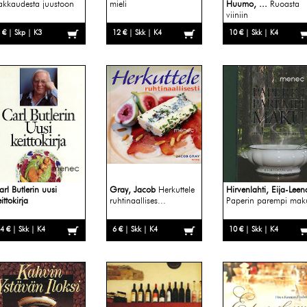
akkaudesta juustoon
mieli
Huumo, ...
Ruoasta
viiniin
 € | Skp | K3
12 € | Skk | K4
10 € | Skk | K4
arl Butlerin uusi
Gray, Jacob
Herkuttele
Hirvenlahti, Eija-Leen
ittokirja
ruhtinaallises...
Paperin parempi mak
4 € | Skk | K4
6 € | Skk | K4
10 € | Skk | K4