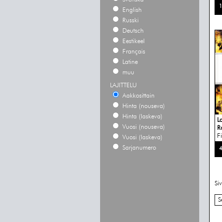
1
English
Russki
Deutsch
Eestikeel
Français
Latine
muu
LAJITTELU
Aakkosittain
Hinta (nouseva)
Hinta (laskeva)
L
Vuosi (nouseva)
R
Fi
Vuosi (laskeva)
Sarjanumero
4
Si
S