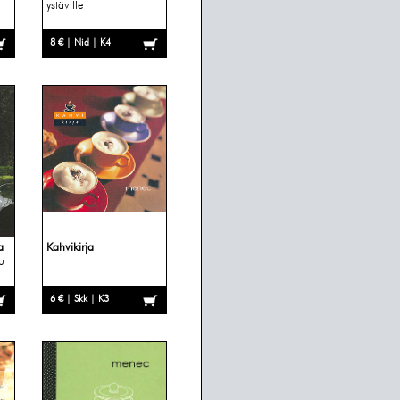
ystäville
8 € | Nid | K4
a
Kahvikirja
u
6 € | Skk | K3