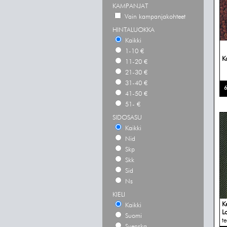
KAMPANJAT
Vain kampanjakohteet
HINTALUOKKA
Kaikki
1-10 €
K
11-20 €
21-30 €
31-40 €
6
41-50 €
51- €
SIDOSASU
Kaikki
Nid
Skp
Skk
Sid
Ns
KIELI
K
Kaikki
L
Suomi
te
Svenska