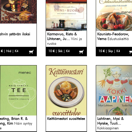
ahvin ystävän iloksi
Karmavuo, Risto &
Kaunisto-Feodorow,
Lihtonen, Ju...
Viini ja
Verna
Edustuskeittiö
ruoka
 € | Nid | K4
10 € | Skk | K4
15 € | Skp | K4
eating, Brian R. &
Keittiömestari suosittelee
Lahtinen, Mysi &
ong, Kim
Näin syntyy
Hyrske, Tuuli...
e
Kokkiaapinen