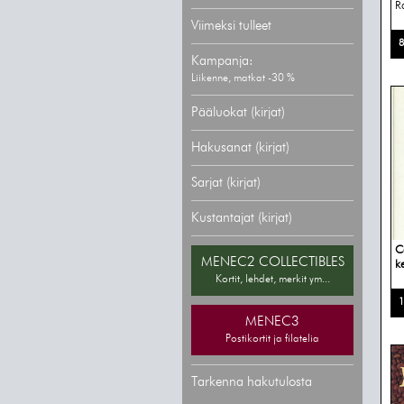
R
Viimeksi tulleet
8
Kampanja:
Liikenne, matkat -30 %
Pääluokat (kirjat)
Hakusanat (kirjat)
Sarjat (kirjat)
Kustantajat (kirjat)
C
MENEC2 COLLECTIBLES
ke
Kortit, lehdet, merkit ym...
1
MENEC3
Postikortit ja filatelia
Tarkenna hakutulosta