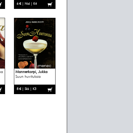
6 € | Nid | K4
na
Mannerkorpi, Jukka
Suun huvituksia
8 € | Skk | K3