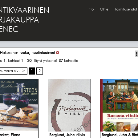
NTIKVAARINEN
Info
Ohje
Toimitusehdot
IRJAKAUPPA
ENEC
Hakusana:
ruoka, nautintoaineet
vu
1
, kohteet
1
-
20
, löytyi yhteensä
37
kohdetta
euraava sivu >
1
2
eckett, Fiona
Berglund, Juha
Viiniä
Berglund, Juha & Rin