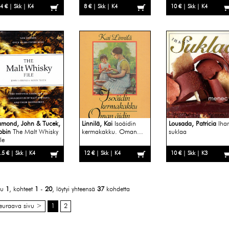
4 € | Skk | K4
8 € | Skk | K4
10 € | Skk | K4
amond, John & Tucek,
Linnilä, Kai
Isoäidin
Lousada, Patricia
Iha
obin
The Malt Whisky
kermakakku. Oman...
suklaa
le
.5 € | Skk | K4
12 € | Skk | K4
10 € | Skk | K3
vu
1
, kohteet
1
-
20
, löytyi yhteensä
37
kohdetta
euraava sivu >
1
2