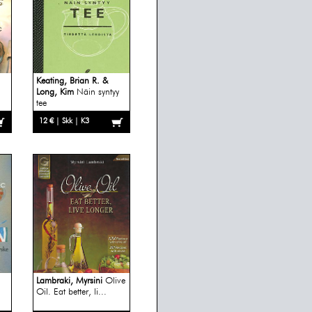
Keating, Brian R. &
Long, Kim
Näin syntyy
tee
12 € | Skk | K3
Lambraki, Myrsini
Olive
Oil. Eat better, li...