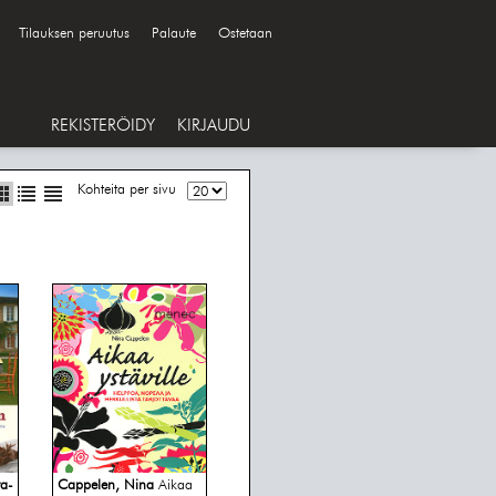
Tilauksen peruutus
Palaute
Ostetaan
REKISTERÖIDY
KIRJAUDU
Kohteita per sivu
ta-
Cappelen, Nina
Aikaa