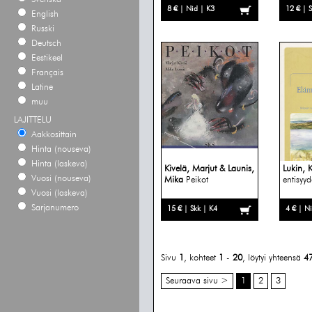
8 € | Nid | K3
12 € | 
English
Russki
Deutsch
Eestikeel
Français
Latine
muu
LAJITTELU
Aakkosittain
Hinta (nouseva)
Hinta (laskeva)
Kivelä, Marjut & Launis,
Lukin, 
Vuosi (nouseva)
Mika
Peikot
entisyy
Vuosi (laskeva)
Sarjanumero
15 € | Skk | K4
4 € | N
Sivu
1
, kohteet
1
-
20
, löytyi yhteensä
4
Seuraava sivu >
1
2
3