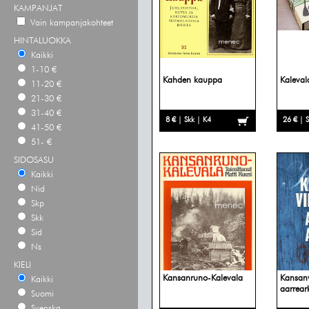
KAMPANJAT
Vain kampanjakohteet
HINTALUOKKA
Kaikki
1-10 €
Kahden kauppa
Kaleval
11-20 €
21-30 €
31-40 €
8 € | Skk | K4
26 € | 
41-50 €
51- €
SIDOSASU
Kaikki
Nid
Skp
Skk
Sid
Ns
KIELI
Kansanruno-Kalevala
Kansan
Kaikki
aarrear
Suomi
Svenska